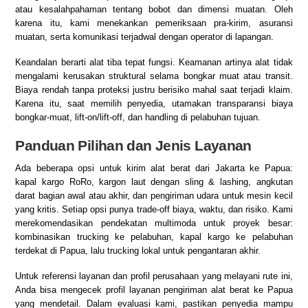
atau kesalahpahaman tentang bobot dan dimensi muatan. Oleh
karena itu, kami menekankan pemeriksaan pra-kirim, asuransi
muatan, serta komunikasi terjadwal dengan operator di lapangan.
Keandalan berarti alat tiba tepat fungsi. Keamanan artinya alat tidak
mengalami kerusakan struktural selama bongkar muat atau transit.
Biaya rendah tanpa proteksi justru berisiko mahal saat terjadi klaim.
Karena itu, saat memilih penyedia, utamakan transparansi biaya
bongkar-muat, lift-on/lift-off, dan handling di pelabuhan tujuan.
Panduan Pilihan dan Jenis Layanan
Ada beberapa opsi untuk kirim alat berat dari Jakarta ke Papua:
kapal kargo RoRo, kargon laut dengan sling & lashing, angkutan
darat bagian awal atau akhir, dan pengiriman udara untuk mesin kecil
yang kritis. Setiap opsi punya trade-off biaya, waktu, dan risiko. Kami
merekomendasikan pendekatan multimoda untuk proyek besar:
kombinasikan trucking ke pelabuhan, kapal kargo ke pelabuhan
terdekat di Papua, lalu trucking lokal untuk pengantaran akhir.
Untuk referensi layanan dan profil perusahaan yang melayani rute ini,
Anda bisa mengecek
profil layanan pengiriman alat berat ke Papua
yang mendetail. Dalam evaluasi kami, pastikan penyedia mampu