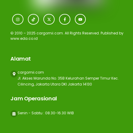
Icon
Icon
Icon
Icon
Icon
label
label
label
label
label
© 2010 – 2025 cargomii.com. All Rights Reserved. Published by
www.eda.co.id
Alamat
cargomii.com
Jl. Akses Marunda No. 35B Kelurahan Semper Timur Kec.
Cilincing, Jakarta Utara DKI Jakarta 14130
Jam Operasional
Senin - Sabtu : 08.30-16.30 WIB