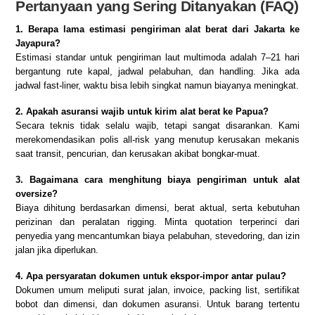
Pertanyaan yang Sering Ditanyakan (FAQ)
1. Berapa lama estimasi pengiriman alat berat dari Jakarta ke
Jayapura?
Estimasi standar untuk pengiriman laut multimoda adalah 7–21 hari
bergantung rute kapal, jadwal pelabuhan, dan handling. Jika ada
jadwal fast-liner, waktu bisa lebih singkat namun biayanya meningkat.
2. Apakah asuransi wajib untuk kirim alat berat ke Papua?
Secara teknis tidak selalu wajib, tetapi sangat disarankan. Kami
merekomendasikan polis all-risk yang menutup kerusakan mekanis
saat transit, pencurian, dan kerusakan akibat bongkar-muat.
3. Bagaimana cara menghitung biaya pengiriman untuk alat
oversize?
Biaya dihitung berdasarkan dimensi, berat aktual, serta kebutuhan
perizinan dan peralatan rigging. Minta quotation terperinci dari
penyedia yang mencantumkan biaya pelabuhan, stevedoring, dan izin
jalan jika diperlukan.
4. Apa persyaratan dokumen untuk ekspor-impor antar pulau?
Dokumen umum meliputi surat jalan, invoice, packing list, sertifikat
bobot dan dimensi, dan dokumen asuransi. Untuk barang tertentu