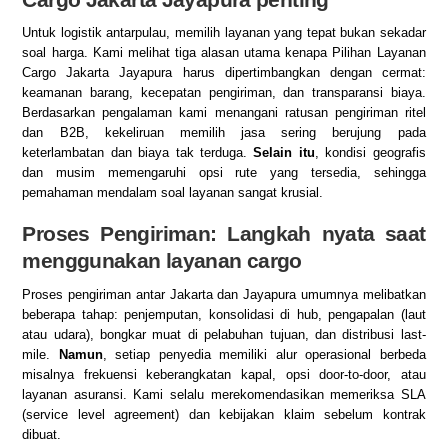
Untuk logistik antarpulau, memilih layanan yang tepat bukan sekadar
soal harga. Kami melihat tiga alasan utama kenapa Pilihan Layanan
Cargo Jakarta Jayapura harus dipertimbangkan dengan cermat:
keamanan barang, kecepatan pengiriman, dan transparansi biaya.
Berdasarkan pengalaman kami menangani ratusan pengiriman ritel
dan B2B, kekeliruan memilih jasa sering berujung pada
keterlambatan dan biaya tak terduga.
Selain itu
, kondisi geografis
dan musim memengaruhi opsi rute yang tersedia, sehingga
pemahaman mendalam soal layanan sangat krusial.
Proses Pengiriman: Langkah nyata saat
menggunakan layanan cargo
Proses pengiriman antar Jakarta dan Jayapura umumnya melibatkan
beberapa tahap: penjemputan, konsolidasi di hub, pengapalan (laut
atau udara), bongkar muat di pelabuhan tujuan, dan distribusi last-
mile.
Namun
, setiap penyedia memiliki alur operasional berbeda
misalnya frekuensi keberangkatan kapal, opsi door-to-door, atau
layanan asuransi. Kami selalu merekomendasikan memeriksa SLA
(service level agreement) dan kebijakan klaim sebelum kontrak
dibuat.