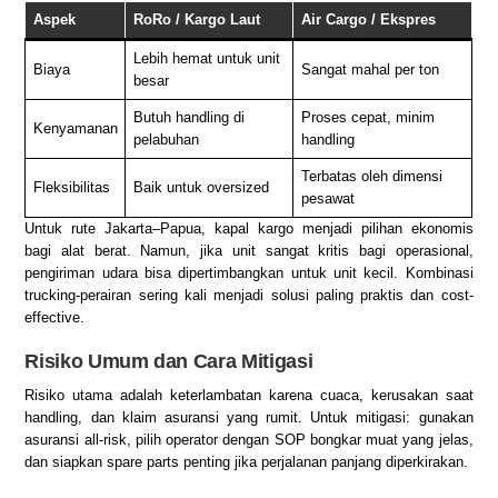
Aspek
RoRo / Kargo Laut
Air Cargo / Ekspres
Lebih hemat untuk unit
Biaya
Sangat mahal per ton
besar
Butuh handling di
Proses cepat, minim
Kenyamanan
pelabuhan
handling
Terbatas oleh dimensi
Fleksibilitas
Baik untuk oversized
pesawat
Untuk rute Jakarta–Papua, kapal kargo menjadi pilihan ekonomis
bagi alat berat. Namun, jika unit sangat kritis bagi operasional,
pengiriman udara bisa dipertimbangkan untuk unit kecil. Kombinasi
trucking-perairan sering kali menjadi solusi paling praktis dan cost-
effective.
Risiko Umum dan Cara Mitigasi
Risiko utama adalah keterlambatan karena cuaca, kerusakan saat
handling, dan klaim asuransi yang rumit. Untuk mitigasi: gunakan
asuransi all-risk, pilih operator dengan SOP bongkar muat yang jelas,
dan siapkan spare parts penting jika perjalanan panjang diperkirakan.