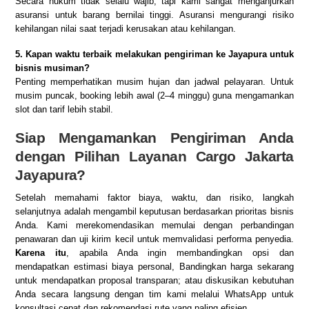
Secara hukum tidak selalu wajib, tapi kami sangat menganjurkan
asuransi untuk barang bernilai tinggi. Asuransi mengurangi risiko
kehilangan nilai saat terjadi kerusakan atau kehilangan.
5. Kapan waktu terbaik melakukan pengiriman ke Jayapura untuk
bisnis musiman?
Penting memperhatikan musim hujan dan jadwal pelayaran. Untuk
musim puncak, booking lebih awal (2–4 minggu) guna mengamankan
slot dan tarif lebih stabil.
Siap Mengamankan Pengiriman Anda
dengan Pilihan Layanan Cargo Jakarta
Jayapura?
Setelah memahami faktor biaya, waktu, dan risiko, langkah
selanjutnya adalah mengambil keputusan berdasarkan prioritas bisnis
Anda. Kami merekomendasikan memulai dengan perbandingan
penawaran dan uji kirim kecil untuk memvalidasi performa penyedia.
Karena itu
, apabila Anda ingin membandingkan opsi dan
mendapatkan estimasi biaya personal,
Bandingkan harga
sekarang
untuk mendapatkan proposal transparan; atau diskusikan kebutuhan
Anda secara langsung dengan tim kami melalui
WhatsApp
untuk
konsultasi cepat dan rekomendasi rute yang paling efisien.