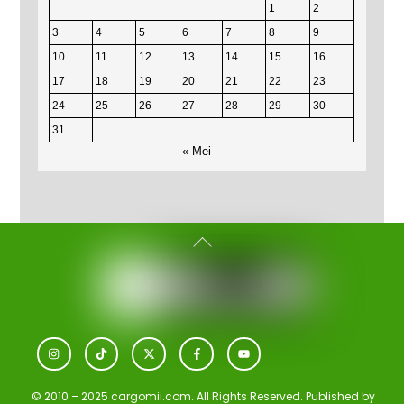
1
2
3
4
5
6
7
8
9
10
11
12
13
14
15
16
17
18
19
20
21
22
23
24
25
26
27
28
29
30
31
« Mei
Back
To
Top
Icon
Icon
Icon
Icon
Icon
label
label
label
label
label
© 2010 – 2025 cargomii.com. All Rights Reserved. Published by