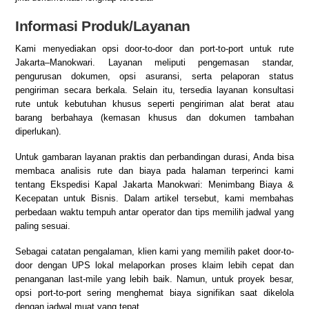
Informasi Produk/Layanan
Kami menyediakan opsi door-to-door dan port-to-port untuk rute
Jakarta–Manokwari. Layanan meliputi pengemasan standar,
pengurusan dokumen, opsi asuransi, serta pelaporan status
pengiriman secara berkala. Selain itu, tersedia layanan konsultasi
rute untuk kebutuhan khusus seperti pengiriman alat berat atau
barang berbahaya (kemasan khusus dan dokumen tambahan
diperlukan).
Untuk gambaran layanan praktis dan perbandingan durasi, Anda bisa
membaca analisis rute dan biaya pada halaman terperinci kami
tentang
Ekspedisi Kapal Jakarta Manokwari: Menimbang Biaya &
Kecepatan untuk Bisnis
. Dalam artikel tersebut, kami membahas
perbedaan waktu tempuh antar operator dan tips memilih jadwal yang
paling sesuai.
Sebagai catatan pengalaman, klien kami yang memilih paket door-to-
door dengan UPS lokal melaporkan proses klaim lebih cepat dan
penanganan last-mile yang lebih baik. Namun, untuk proyek besar,
opsi port-to-port sering menghemat biaya signifikan saat dikelola
dengan jadwal muat yang tepat.