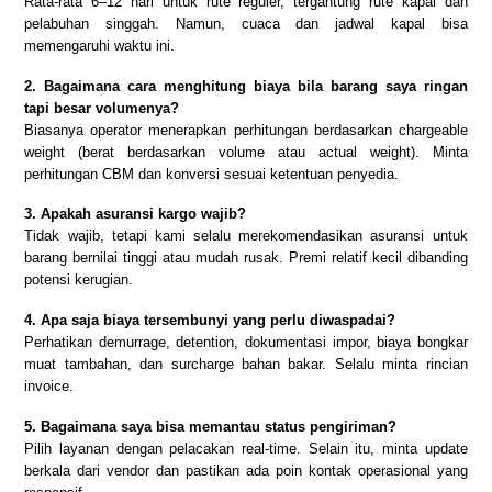
Rata-rata 6–12 hari untuk rute reguler, tergantung rute kapal dan
pelabuhan singgah. Namun, cuaca dan jadwal kapal bisa
memengaruhi waktu ini.
2. Bagaimana cara menghitung biaya bila barang saya ringan
tapi besar volumenya?
Biasanya operator menerapkan perhitungan berdasarkan chargeable
weight (berat berdasarkan volume atau actual weight). Minta
perhitungan CBM dan konversi sesuai ketentuan penyedia.
3. Apakah asuransi kargo wajib?
Tidak wajib, tetapi kami selalu merekomendasikan asuransi untuk
barang bernilai tinggi atau mudah rusak. Premi relatif kecil dibanding
potensi kerugian.
4. Apa saja biaya tersembunyi yang perlu diwaspadai?
Perhatikan demurrage, detention, dokumentasi impor, biaya bongkar
muat tambahan, dan surcharge bahan bakar. Selalu minta rincian
invoice.
5. Bagaimana saya bisa memantau status pengiriman?
Pilih layanan dengan pelacakan real-time. Selain itu, minta update
berkala dari vendor dan pastikan ada poin kontak operasional yang