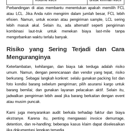
Perbandingan di atas membantu menentukan apakah memilih FCL
atau LCL. Jika Anda rutin mengirim dalam jumlah besar, FCL lebih
efisien. Namun, untuk eceran atau pengiriman sample, LCL sering
lebih masuk akal. Selain itu, ada alternatif seperti pengiriman
kombinasi laut-truk untuk menekan biaya last-mile tanpa
mengorbankan waktu terlalu banyak.
Risiko yang Sering Terjadi dan Cara
Menguranginya
Keterlambatan, kehilangan, dan biaya tak terduga adalah risiko
umum. Namun, dengan perencanaan dan vendor yang tepat, risiko
berkurang. Sebagai langkah konkret: selalu gunakan packing list dan
foto kondisi barang sebelum pengiriman; pilih asuransi kargo untuk
barang bernilai; dan gunakan layanan pelacakan aktif. Selain itu,
jadwalkan pengiriman lebih awal jika barang berkaitan dengan event
atau musim puncak.
Kami juga menyarankan audit berkala terhadap faktur dan biaya
ekstranye. Karena itu, penting mengawasi invoice demurrage,
detention, dan re-handling; beberapa kasus klaim dapat diselesaikan
jika dokumentasi lengkap tersedia.