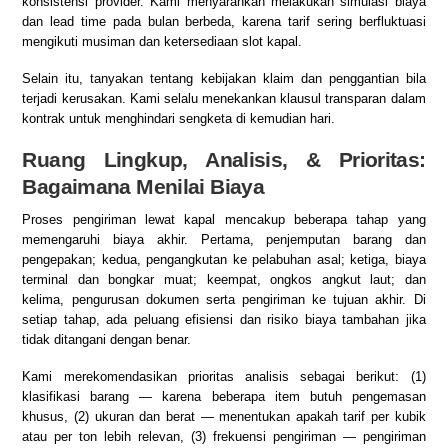
konsistensi provider. Kami menyarankan melakukan simulasi biaya
dan lead time pada bulan berbeda, karena tarif sering berfluktuasi
mengikuti musiman dan ketersediaan slot kapal.
Selain itu, tanyakan tentang kebijakan klaim dan penggantian bila
terjadi kerusakan. Kami selalu menekankan klausul transparan dalam
kontrak untuk menghindari sengketa di kemudian hari.
Ruang Lingkup, Analisis, & Prioritas:
Bagaimana Menilai Biaya
Proses pengiriman lewat kapal mencakup beberapa tahap yang
memengaruhi biaya akhir. Pertama, penjemputan barang dan
pengepakan; kedua, pengangkutan ke pelabuhan asal; ketiga, biaya
terminal dan bongkar muat; keempat, ongkos angkut laut; dan
kelima, pengurusan dokumen serta pengiriman ke tujuan akhir. Di
setiap tahap, ada peluang efisiensi dan risiko biaya tambahan jika
tidak ditangani dengan benar.
Kami merekomendasikan prioritas analisis sebagai berikut: (1)
klasifikasi barang — karena beberapa item butuh pengemasan
khusus, (2) ukuran dan berat — menentukan apakah tarif per kubik
atau per ton lebih relevan, (3) frekuensi pengiriman — pengiriman