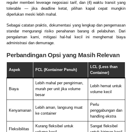
reguler memberi leverage negosiasi tarif, dan (4) waktu transit yang
tolerable — jika deadline ketat, pilihan kapal cepat mungkin
diperlukan meski lebih mahal.
Sebagai catatan praktis, dokumentasi yang lengkap dan pengemasan
standar mengurangi risiko penahanan barang di pelabuhan. Dari
pengalaman kami, mitigasi hal-hal kecil ini menghemat biaya
administrasi dan demurrage.
Perbandingan Opsi yang Masih Relevan
LCL (Less than
Aspek
FCL (Kontainer Penuh)
Container)
Lebih mahal per pengiriman,
Lebih hemat untuk
Biaya
murah per unit jika volume
volume kecil
besar
Perlu
Lebih aman, langsung muat
Kenyamanan
penggabungan dan
ke container
handling ekstra
Kurang fleksibel untuk
Sangat fleksibel
Fleksibilitas
volume kecil
untuk kiriman kecil