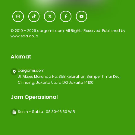
Icon
Icon
Icon
Icon
Icon
label
label
label
label
label
© 2010 – 2025 cargomii.com. All Rights Reserved. Published by
www.eda.co.id
Alamat
cargomii.com
Jl. Akses Marunda No. 35B Kelurahan Semper Timur Kec.
Cilincing, Jakarta Utara DKI Jakarta 14130
Jam Operasional
Senin - Sabtu : 08.30-16.30 WIB