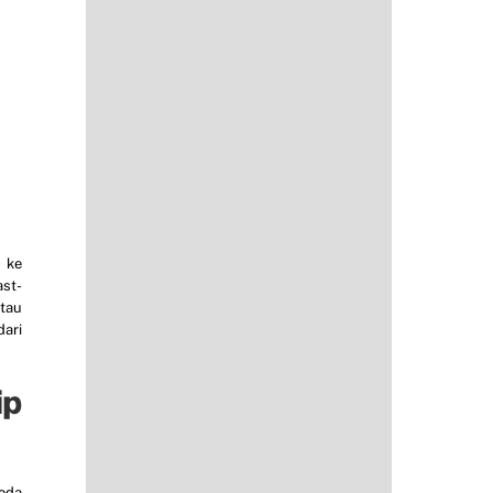
 ke
ast-
atau
dari
ip
oda