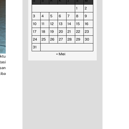
S
S
R
K
J
S
M
1
2
3
4
5
6
7
8
9
10
11
12
13
14
15
16
17
18
19
20
21
22
23
24
25
26
27
28
29
30
31
« Mei
ktu
tasi
san
tiba