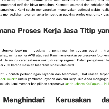
ransparansi tarif dan biaya tambahan. Keempat, asuransi dan kebijakan kl
komunikasi. Kami selalu menyarankan menanyakan estimasi waktu realist
reka menyediakan layanan antar-jemput dan packing profesional untuk ba
ana Proses Kerja Jasa Titip ya
a alurnya: booking → packing → pengiriman ke gudang pusat → tran
p tahap, minta nomor AWB atau resi. Kami menekankan pengecekan foto kon
it. Selain itu, catat estimasi waktu di setiap segmen. Dalam pengalaman k
ai 70% karena masalah bisa diantisipasi lebih awal.
uk contoh perbandingan layanan dan testimonial, lihat ulasan terperi
dari Jakarta
untuk gambaran layanan dan alur kerja. Jika Anda mengingi
kel lain kami memberikan pilihan terpercaya
Jastip Jakarta Ke Papua — Pil
Menghindari Kerusakan d