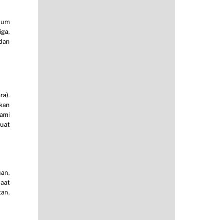
lum
iga,
 dan
ra).
akan
ami
buat
an,
aat
tan,