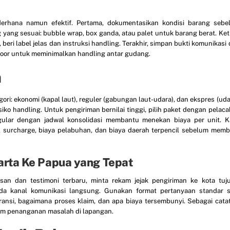
rhana namun efektif. Pertama, dokumentasikan kondisi barang sebe
g yang sesuai: bubble wrap, box ganda, atau palet untuk barang berat. Ket
 beri label jelas dan instruksi handling. Terakhir, simpan bukti komunikasi
o-door untuk meminimalkan handling antar gudang.
n
ri: ekonomi (kapal laut), reguler (gabungan laut-udara), dan ekspres (uda
siko handling. Untuk pengiriman bernilai tinggi, pilih paket dengan pelac
gular dengan jadwal konsolidasi membantu menekan biaya per unit. K
el surcharge, biaya pelabuhan, dan biaya daerah terpencil sebelum mem
karta Ke Papua yang Tepat
asan dan testimoni terbaru, minta rekam jejak pengiriman ke kota tuju
ada kanal komunikasi langsung. Gunakan format pertanyaan standar s
ransi, bagaimana proses klaim, dan apa biaya tersembunyi. Sebagai cata
am penanganan masalah di lapangan.