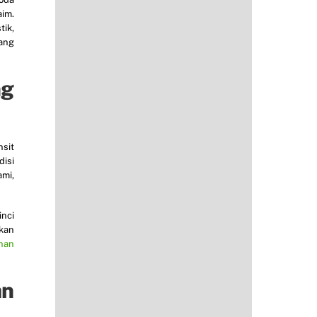
aim.
ik,
rang
ng
sit
disi
ami,
nci
nkan
ihan
an