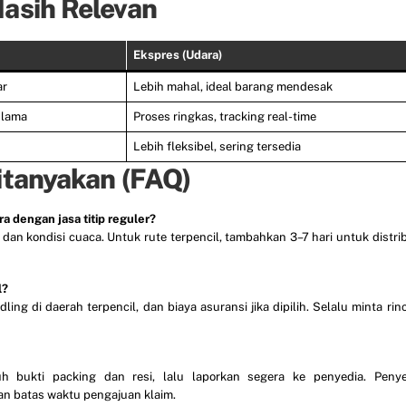
asih Relevan
Ekspres (Udara)
ar
Lebih mahal, ideal barang mendesak
 lama
Proses ringkas, tracking real-time
Lebih fleksibel, sering tersedia
itanyakan (FAQ)
ra dengan jasa titip reguler?
 dan kondisi cuaca. Untuk rute terpencil, tambahkan 3–7 hari untuk distri
l?
ng di daerah terpencil, dan biaya asuransi jika dipilih. Selalu minta rin
h bukti packing dan resi, lalu laporkan segera ke penyedia. Penye
n batas waktu pengajuan klaim.