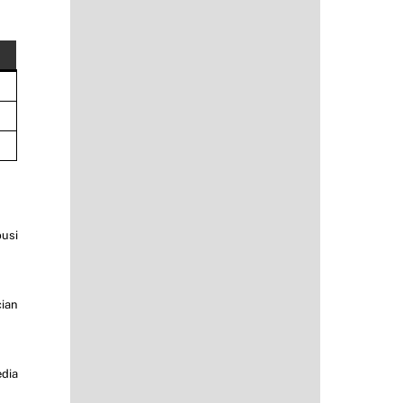
busi
cian
dia