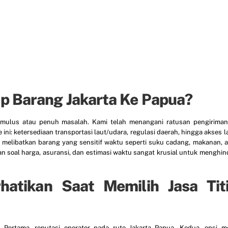
ip Barang Jakarta Ke Papua?
a mulus atau penuh masalah. Kami telah menangani ratusan pengiriman
ni: ketersediaan transportasi laut/udara, regulasi daerah, hingga akses l
ng melibatkan barang yang sensitif waktu seperti suku cadang, makanan, 
ran soal harga, asuransi, dan estimasi waktu sangat krusial untuk menghin
hatikan Saat Memilih Jasa Tit
Pertama, reputasi operator pada rute Jakarta–Papua. Kedua, opsi m