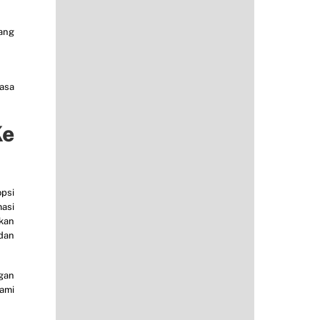
ang
jasa
Ke
opsi
asi
kan
dan
gan
kami