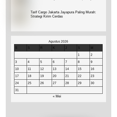
Tarif Cargo Jakarta Jayapura Paling Murah:
Strategi Kirim Cerdas
Agustus 2026
S
S
R
K
J
S
M
1
2
3
4
5
6
7
8
9
10
11
12
13
14
15
16
17
18
19
20
21
22
23
24
25
26
27
28
29
30
31
« Mei