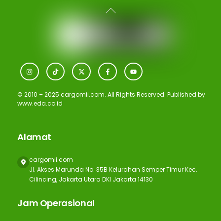
Back
To
Top
Icon
Icon
Icon
Icon
Icon
label
label
label
label
label
© 2010 – 2025 cargomii.com. All Rights Reserved. Published by
www.eda.co.id
Alamat
cargomii.com
Jl. Akses Marunda No. 35B Kelurahan Semper Timur Kec.
Cilincing, Jakarta Utara DKI Jakarta 14130
Jam Operasional